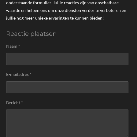
r
p
I
onderstaande formulier. Jullie reacties zijn van onschatbare
a
p
n
waarde en helpen ons om onze diensten verder te verbeteren en
m
jullie nog meer unieke ervaringen te kunnen bieden!
Reactie plaatsen
Naam *
E-mailadres *
Bericht *