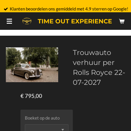
Ga
Klanten beoordelen ons gemiddeld met 4.9 sterren op Google!
direct
TIME OUT EXPERIENCE
naar
de
hoofdinhoud
Trouwauto
verhuur per
Rolls Royce 22-
07-2027
€ 795,00
Boeket op de auto