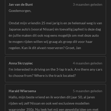
Jan van de Bunt
3 maanden geleden
Goedemorgen,
Omdat mijn vriendin 25 mei jarig is en ze helemaal weg is van
Japanse auto's (vooral Nissan) én toevallig japfest is deze dag
én jullie maken dit ook nog eens mogelijk om met deze auto
te mogen rijden willen wij graag als groep dit voor haar
regelen. Kan ik dit alvast reserveren? Groet, Jan
Anna Skrzypiec
4 maanden geleden
I'm interested in driving on the 3-lap track. Are there any cars
to choose from? Where is the track located?
Harald Wiersema
5 maanden geleden
Hallo, mijn beste vriend en ik worden dit jaar 50, al jaren
rijden wij zelf Nissan en ook wel exclusieve modellen
waaronder 350z. Nu leek het mij een geweldig idee om met