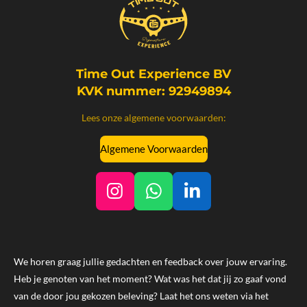
Time Out Experience BV
KVK nummer: 92949894
Lees onze algemene voorwaarden:
Algemene Voorwaarden
I
W
L
n
h
i
s
a
n
t
t
k
We horen graag jullie gedachten en feedback over jouw ervaring.
a
s
e
Heb je genoten van het moment? Wat was het dat jij zo gaaf vond
g
A
d
van de door jou gekozen beleving? Laat het ons weten via het