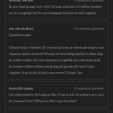
Wouter Verster
3 maanden geleden
Ik zou heel graag voor mijn 12 jaar oud een rit willen boeken
en als mogelijk dat ik ook meegaat hoe kan ik dat regelen
Jan van de Bunt
3 maanden geleden
Goedemorgen,
Omdat mijn vriendin 25 mei jarig is en ze helemaal weg is van
Japanse auto's (vooral Nissan) én toevallig japfest is deze dag
én jullie maken dit ook nog eens mogelijk om met deze auto
te mogen rijden willen wij graag als groep dit voor haar
regelen. Kan ik dit alvast reserveren? Groet, Jan
Anna Skrzypiec
4 maanden geleden
I'm interested in driving on the 3-lap track. Are there any cars
to choose from? Where is the track located?