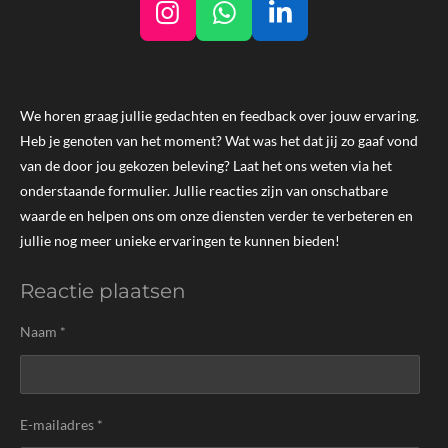
I
W
L
n
h
i
s
a
n
t
t
k
We horen graag jullie gedachten en feedback over jouw ervaring.
a
s
e
Heb je genoten van het moment? Wat was het dat jij zo gaaf vond
g
A
d
van de door jou gekozen beleving? Laat het ons weten via het
r
p
I
onderstaande formulier. Jullie reacties zijn van onschatbare
a
p
n
waarde en helpen ons om onze diensten verder te verbeteren en
m
jullie nog meer unieke ervaringen te kunnen bieden!
Reactie plaatsen
Naam *
E-mailadres *