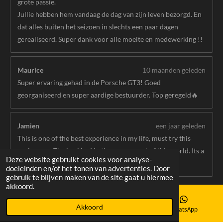
grote passie.
Jullie hebben hem vandaag de dag van zijn leven bezorgd. En
dat alles buiten het seizoen in slechts een paar dagen
gerealiseerd. Super dank voor alle moeite en medewerking !!
Maurice
10 maanden geleden
Super ervaring gehad in de Porsche GT3! Goed
georganiseerd en super aardige bestuurder. Top geregeld🔥
Jamien
een jaar geleden
This is one of the best experience in my life, must try this
again soon. The joy i had in the car was out of this world. Its a
Deze website gebruikt cookies voor analyse-
10/10 experience I highly recommend to try this.
doeleinden en/of het tonen van advertenties. Door
gebruik te blijven maken van de site gaat u hiermee
Toon meer berichten
akkoord.
© 2023 - 2026 TIMEOUTEXPERIENCE
Akkoord
E-mailadres
Instagram
WhatsApp