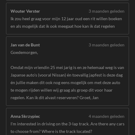
Wouter Verster
3 maanden geleden
Ik zou heel graag voor mijn 12 jaar oud een rit willen boeken
en als mogelijk dat ik ook meegaat hoe kan ik dat regelen
Jan van de Bunt
3 maanden geleden
Goedemorgen,
Omdat mijn vriendin 25 mei jarig is en ze helemaal weg is van
Japanse auto's (vooral Nissan) én toevallig japfest is deze dag
én jullie maken dit ook nog eens mogelijk om met deze auto
te mogen rijden willen wij graag als groep dit voor haar
regelen. Kan ik dit alvast reserveren? Groet, Jan
Anna Skrzypiec
4 maanden geleden
I'm interested in driving on the 3-lap track. Are there any cars
to choose from? Where is the track located?