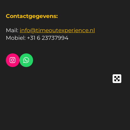
Contactgegevens:
Mail:
info@timeoutexperience.nl
Mobiel: +31 6 23737994
I
W
n
h
s
a
t
t
a
s
g
A
r
p
a
p
m