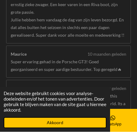
ernstig zieke zwager. Een keer varen in een Riva boot, zijn
grote passie.
Jullie hebben hem vandaag de dag van zijn leven bezorgd. En
dat alles buiten het seizoen in slechts een paar dagen
gerealiseerd. Super dank voor alle moeite en medewerking !!
Maurice
10 maanden geleden
Super ervaring gehad in de Porsche GT3! Goed
georganiseerd en super aardige bestuurder. Top geregeld🔥
Jamien
een jaar geleden
Deze website gebruikt cookies voor analyse-
This is one of the best experience in my life, must try this
doeleinden en/of het tonen van advertenties. Door
again soon. The joy i had in the car was out of this world. Its a
gebruik te blijven maken van de site gaat u hiermee
akkoord.
10/10 experience I highly recommend to try this.
Akkoord
Toon meer berichten
E-mailadres
Instagram
WhatsApp