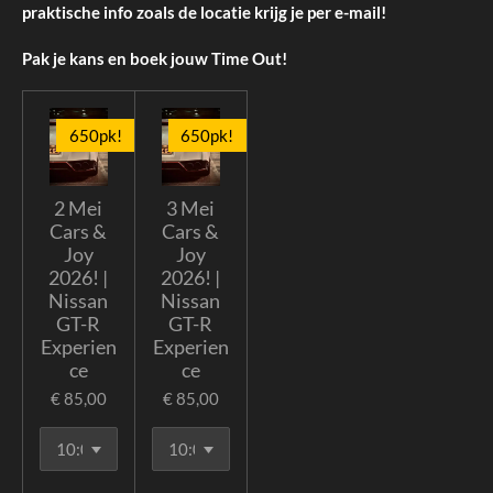
praktische info zoals de locatie krijg je per e-mail!
Pak je kans en boek jouw Time Out!
650pk!
650pk!
2 Mei
3 Mei
Cars &
Cars &
Joy
Joy
2026! |
2026! |
Nissan
Nissan
GT-R
GT-R
Experien
Experien
ce
ce
€ 85,00
€ 85,00