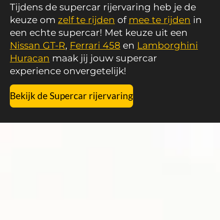
Tijdens de supercar rijervaring heb je de
keuze om
zelf te rijden
of
mee te rijden
in
een echte supercar! Met keuze uit een
Nissan GT-R
,
Ferrari 458
en
Lamborghini
Huracan
maak jij jouw supercar
experience onvergetelijk!
Bekijk de Supercar rijervaring