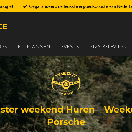
Google!
Gegarandeerd de leukste & goedkoopste van Nederla
CE
O'S
RIT PLANNEN
EVENTS
RIVA BELEVING
dster weekend Huren – Week
Porsche