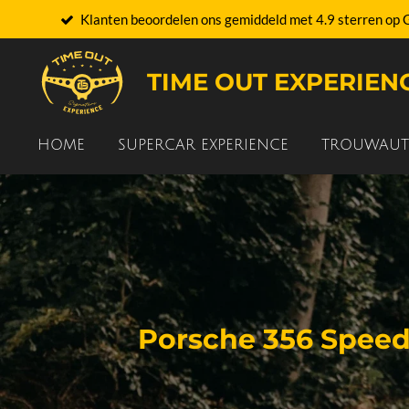
Klanten beoordelen ons gemiddeld met 4.9 sterren op 
Ga
direct
naar
TIME OUT EXPERIEN
de
hoofdinhoud
HOME
SUPERCAR EXPERIENCE
TROUWAUT
Porsche 356 Spee