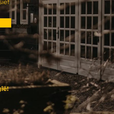
sief
ië!