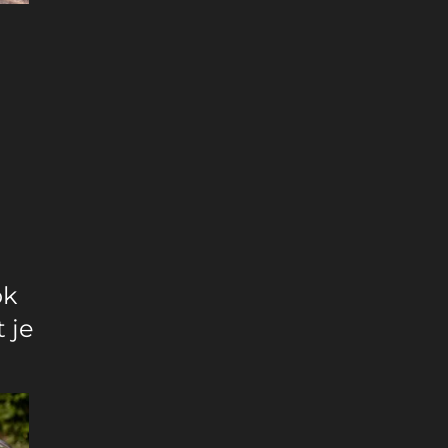
ok
 je