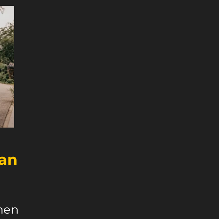
van
nen