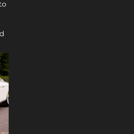
to
nd