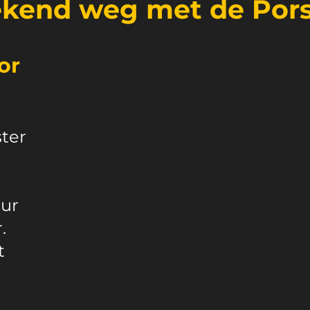
kend weg met de
Por
or
ter
uur
.
t