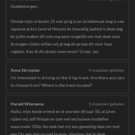
Goedemorgen,
Omdat mijn vriendin 25 mei jarig is en ze helemaal weg is van
Japanse auto's (vooral Nissan) én toevallig japfest is deze dag
én jullie maken dit ook nog eens mogelijk om met deze auto
te mogen rijden willen wij graag als groep dit voor haar
regelen. Kan ik dit alvast reserveren? Groet, Jan
Anna Skrzypiec
4 maanden geleden
I'm interested in driving on the 3-lap track. Are there any cars
to choose from? Where is the track located?
Harald Wiersema
5 maanden geleden
Hallo, mijn beste vriend en ik worden dit jaar 50, al jaren
rijden wij zelf Nissan en ook wel exclusieve modellen
waaronder 350z. Nu leek het mij een geweldig idee om met
een Gtr een dag op pad te gaan. Vandaar dat ik deze