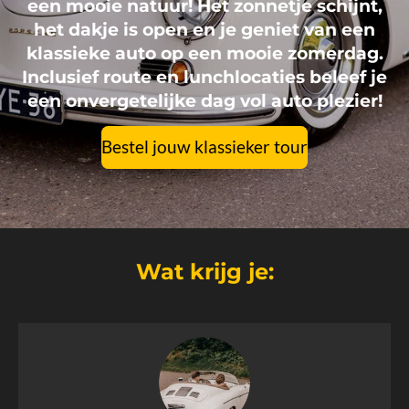
een mooie natuur! Het zonnetje schijnt,
het dakje is open en je geniet van een
klassieke auto op een mooie zomerdag.
Inclusief route en lunchlocaties beleef je
een onvergetelijke dag vol auto plezier!
Bestel jouw klassieker tour
Wat krijg je: