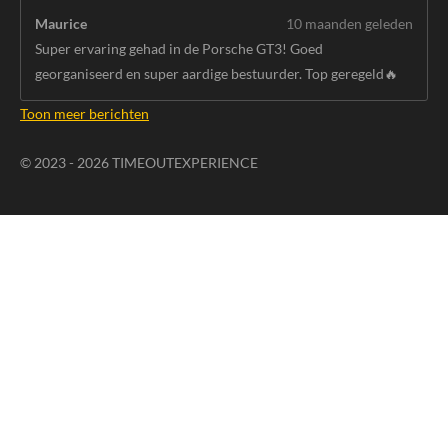
Maurice
10 maanden geleden
Super ervaring gehad in de Porsche GT3! Goed
georganiseerd en super aardige bestuurder. Top geregeld🔥
Toon meer berichten
© 2023 - 2026 TIMEOUTEXPERIENCE