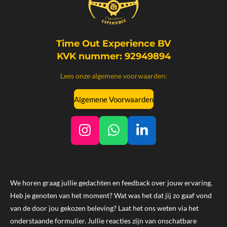
Time Out Experience BV
KVK nummer: 92949894
Lees onze algemene voorwaarden:
Algemene Voorwaarden
I
W
L
n
h
i
s
a
n
t
t
k
We horen graag jullie gedachten en feedback over jouw ervaring.
a
s
e
Heb je genoten van het moment? Wat was het dat jij zo gaaf vond
g
A
d
van de door jou gekozen beleving? Laat het ons weten via het
r
p
I
onderstaande formulier. Jullie reacties zijn van onschatbare