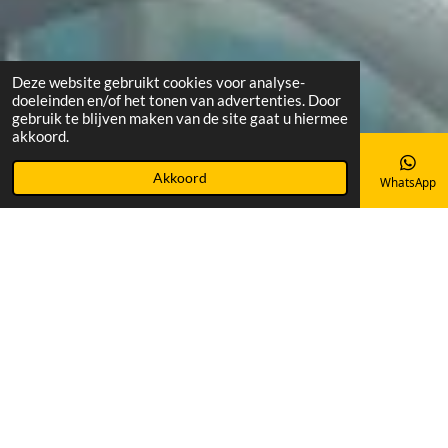
Deze website gebruikt cookies voor analyse-
doeleinden en/of het tonen van advertenties. Door
gebruik te blijven maken van de site gaat u hiermee
akkoord.
Akkoord
E-mailadres
Instagram
WhatsApp