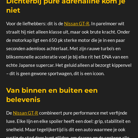
Dichterbij pure adrenaline kom je
niet
Voor de liefhebbers: dit is de
Nissan GT-R
. In parelmoer wit
straalt hij niet alleen klasse uit, maar ook brute kracht. Onder
de motorkap ligt een 650 pk sterke motor die je in een paar
seconden ademloos achterlaat. Met zijn rauwe turbo’s en
bliksemsnelle acceleratie voel je bij elke rit het DNA van een
echte Japanse supercar. Het geluid alleen al bezorgt kippenvel
– dit is geen gewone sportwagen, dit is een icoon.
Van binnen en buiten een
belevenis
De
Nissan GT-R
combineert pure performance met verfijnde
luxe. Elke lijn en elke spoiler heeft een doel: grip, stabiliteit en
snelheid. Maar tegelijkertijd is dit een auto waarmee je ook
rustig de stad door kunt glijden, om daarna op de snelweg alle