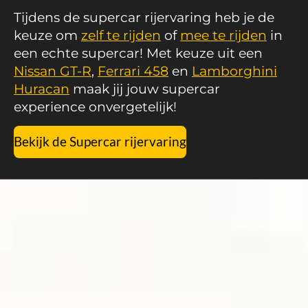
Tijdens de supercar rijervaring heb je de
keuze om
zelf te rijden
of
mee te rijden
in
een echte supercar! Met keuze uit een
Nissan GT-R
,
Ferrari 458
en
Lamborghini
Huracan
maak jij jouw supercar
experience onvergetelijk!
Bekijk de Supercar rijervaring